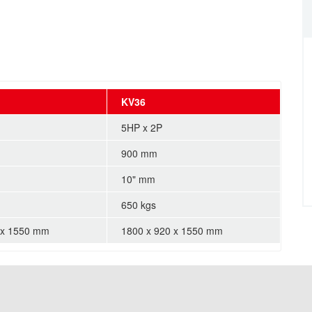
KV36
5HP x 2P
900 mm
10" mm
650 kgs
 x 1550 mm
1800 x 920 x 1550 mm