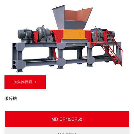
加入詢問函 +
破碎機
MD-CR40/CR50