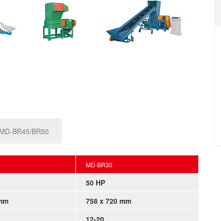
MD-BR45/BR50
MD-BR30
50 HP
 mm
758 x 720 mm
12-20