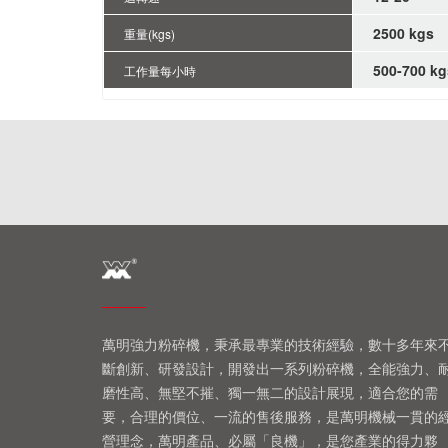
2500 kgs
重量(kgs)
500-700 kg
工作量每小時
萬明強力粉碎機，秉承最專業的技術經驗，數十多年來
斷創新、研發設計，開發出一系列粉碎機，全能強力、
磨性高、無堅不摧、獨一無二的設計展現，適合您的需
要，合理的價位、一流的售後服務，是萬明機械一貫的
營理念，萬明產品、必屬「良機」，是您產業的得力夥