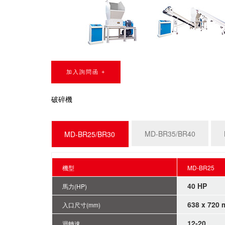
加入詢問函 +
破碎機
MD-BR35/BR40
MD-BR25/BR30
機型
MD-BR25
40 HP
馬力(HP)
638 x 720
入口尺寸(mm)
12-20
迴轉速